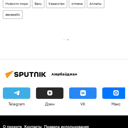
Новости мира
Баку
Казахстан
отмена
Алматы
авиарейс
Азербайджан
Telegram
Дзен
VK
Макс
О проекте
Контакты
Правила использования