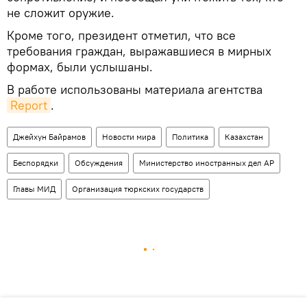
не сложит оружие.
Кроме того, президент отметил, что все
требования граждан, выражавшиеся в мирных
формах, были услышаны.
В работе использованы материала агентства
Report
.
Джейхун Байрамов
Новости мира
Политика
Казахстан
Беспорядки
Обсуждения
Министерство иностранных дел АР
Главы МИД
Организация тюркских государств