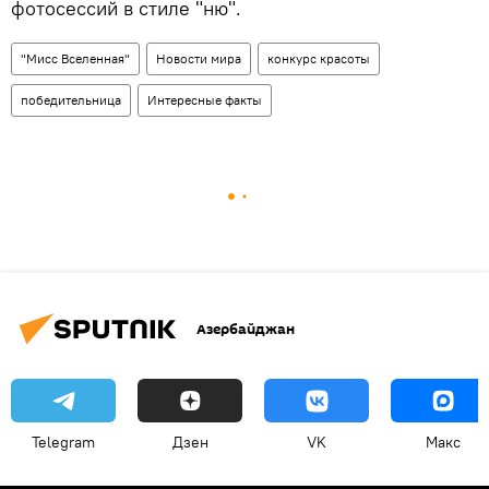
фотосессий в стиле "ню".
"Мисс Вселенная"
Новости мира
конкурс красоты
победительница
Интересные факты
Азербайджан
Telegram
Дзен
VK
Макс