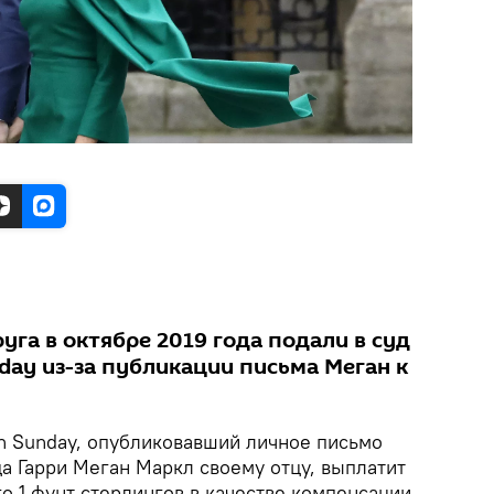
руга в октябре 2019 года подали в суд
nday из-за публикации письма Меган к
on Sunday, опубликовавший личное письмо
а Гарри Меган Маркл своему отцу, выплатит
о 1 фунт стерлингов в качестве компенсации