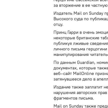
за вторжение в ее частную
Издатель Mail on Sunday 
Высокого суда по публика
отцу.
Принц Гарри в очень эмоц
некоторые британские табл
публикуя лживые сведения
личного письма герцогини 
манипулирования читатель
По данным Guardian, номин
документах, которые также
веб–сайт MailOnline призн
затянувшееся дело в апел
Издание также заплатит н
нарушения авторских прав
фрагментов письма.
Mail on Sunday также пред