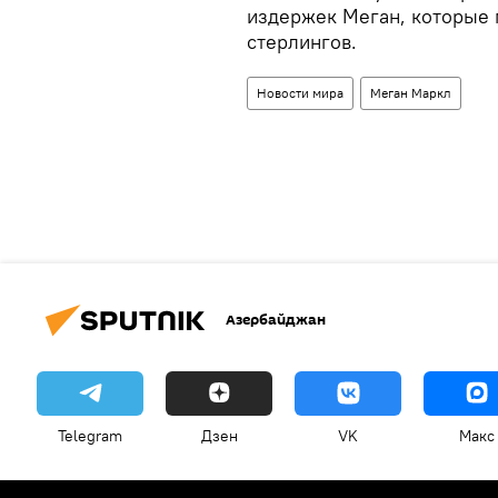
издержек Меган, которые 
стерлингов.
Новости мира
Меган Маркл
Азербайджан
Telegram
Дзен
VK
Макс