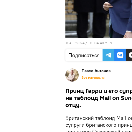
© AFP 2024 / TOLGA AKMEN
Подписаться
Павел Антонов
Все материалы
Принц Гарри и его суп
на таблоид Mail on Su
отцу.
Британский таблоид Mail 
супруги британского принц
герцогине Сассекской всег