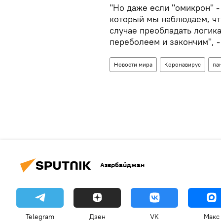
"Но даже если "омикрон" 
который мы наблюдаем, что
случае преобладать логика
переболеем и закончим", -
Новости мира
Коронавирус
па
Азербайджан
Telegram
Дзен
VK
Макс