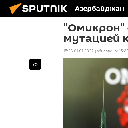
Азербайджан
"Омикрон" 
мутацией 
15:26 01.01.2022
(обновлено:
15:3