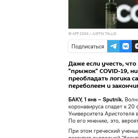
© AFP 2024 / JUSTIN TALLIS
Подписаться
Даже если учесть, чт
"прыжок" COVID-19, ни
преобладать логика са
переболеем и закончи
БАКУ, 1 янв – Sputnik.
Волн
коронавируса спадет к 20
Университета Аристотеля 
По его мнению, это, вероя
При этом греческий учены
развития очередной "безу