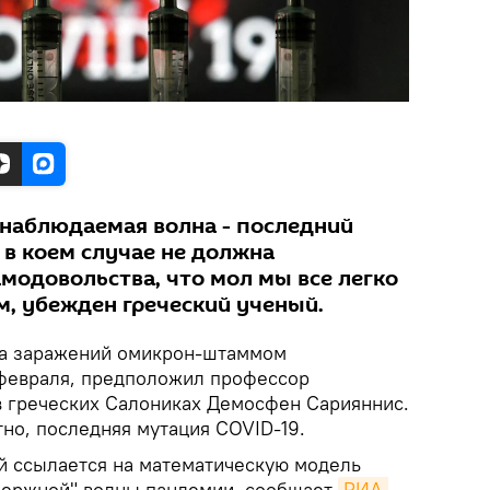
о наблюдаемая волна - последний
 в коем случае не должна
модовольства, что мол мы все легко
м, убежден греческий ученый.
а заражений омикрон-штаммом
 февраля, предположил профессор
в греческих Салониках Демосфен Сарияннис.
тно, последняя мутация COVID-19.
й ссылается на математическую модель
держной" волны пандемии, сообщает
РИА 