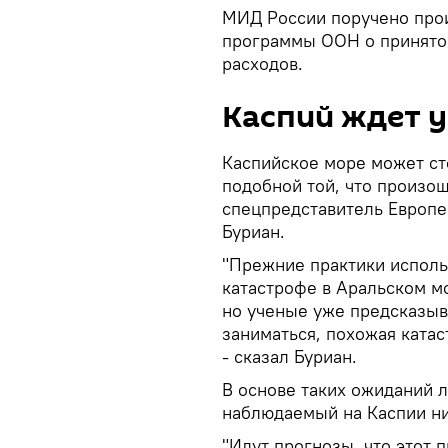
МИД России поручено про
программы ООН о принято
расходов.
Каспий ждет у
Каспийское море может ст
подобной той, что произо
спецпредставитель Европе
Буриан.
"Прежние практики исполь
катастрофе в Аральском мо
но ученые уже предсказыва
заниматься, похожая ката
- сказал Буриан.
В основе таких ожиданий л
наблюдаемый на Каспии ни
"Идут прогнозы, что этот 