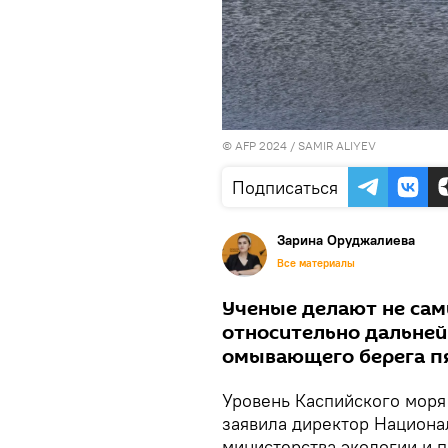
© AFP 2024 / SAMIR ALIYEV
Подписаться
Зарина Оруджалиева
Все материалы
Ученые делают не са
относительно дальней
омывающего берега пя
Уровень Каспийского моря 
заявила директор Национ
министерства экологии и 