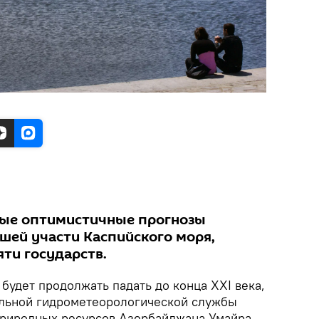
мые оптимистичные прогнозы
шей участи Каспийского моря,
ти государств.
будет продолжать падать до конца XXI века,
альной гидрометеорологической службы
природных ресурсов Азербайджана Умайра