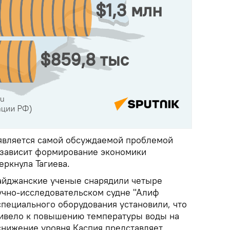
является самой обсуждаемой проблемой
е зависит формирование экономики
еркнула Тагиева.
байджанские ученые снарядили четыре
учно-исследовательском судне "Алиф
специального оборудования установили, что
ривело к повышению температуры воды на
 снижение уровня Каспия представляет