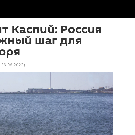
т Каспий: Россия
ажный шаг для
оря
9 23.09.2022
)