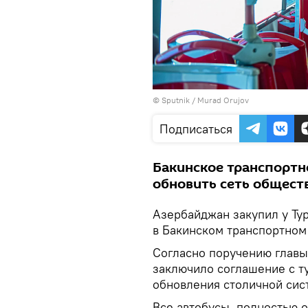
©
Sputnik / Murad Orujov
Подписаться
Бакинское транспортн
обновить сеть общест
Азербайджан закупил у Ту
в Бакинском транспортном 
Согласно поручению главы 
заключило соглашение с т
обновления столичной сис
Все автобусы, полностью 