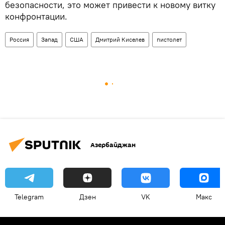
безопасности, это может привести к новому витку
конфронтации.
Россия
Запад
США
Дмитрий Киселев
пистолет
Азербайджан
Telegram
Дзен
VK
Макс