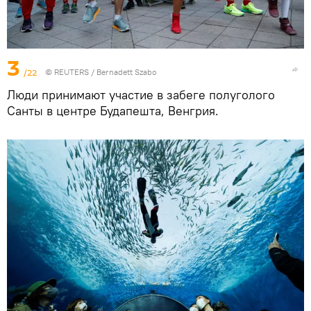
3
/22
©
REUTERS
/ Bernadett Szabo
Люди принимают участие в забеге полуголого
Санты в центре Будапешта, Венгрия.