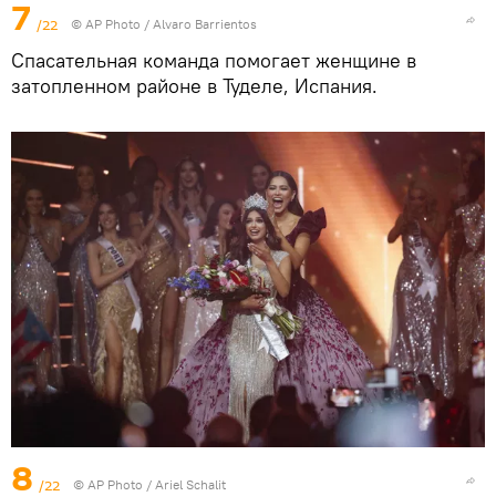
7
/22
© AP Photo / Alvaro Barrientos
Спасательная команда помогает женщине в
затопленном районе в Туделе, Испания.
8
/22
© AP Photo / Ariel Schalit