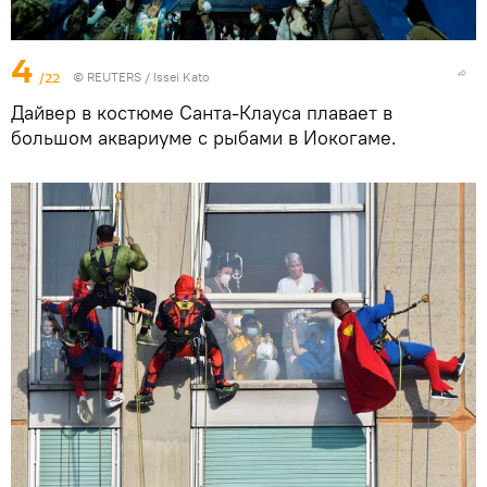
4
/22
©
REUTERS
/ Issei Kato
Дайвер в костюме Санта-Клауса плавает в
большом аквариуме с рыбами в Иокогаме.