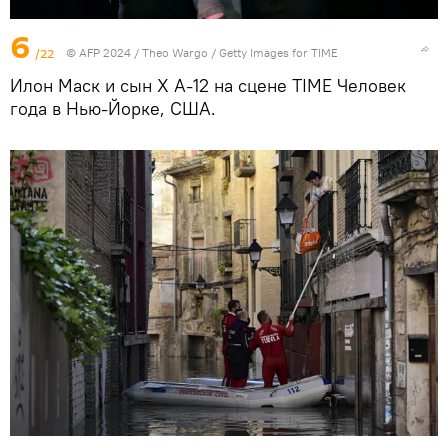
6
/22
© AFP 2024 / Theo Wargo / Getty Images for TIME
Илон Маск и сын X A-12 на сцене TIME Человек
года в Нью-Йорке, США.