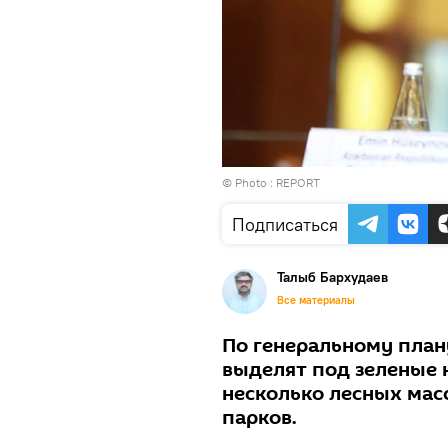
© Photo :
REPORT
Подписаться
Талыб Бархудаев
Все материалы
По генеральному план
выделят под зеленые 
несколько лесных мас
парков.