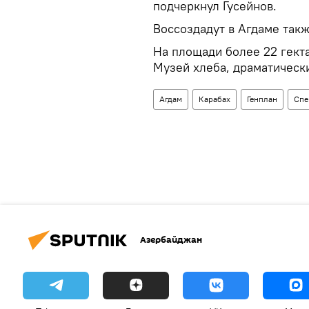
подчеркнул Гусейнов.
Воссоздадут в Агдаме такж
На площади более 22 гект
Музей хлеба, драматическ
Агдам
Карабах
Генплан
Спе
Азербайджан