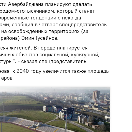
сти Азербайджана планируют сделать
родом-стотысячником, который станет
современные тенденции с некогда
ми, сообщил в четверг спецпредставитель
на освобожденных территориях (за
района) Эмин Гусейнов.
тысяч жителей. В городе планируется
ичных объектов социальной, культурной,
уры", - сказал спецпредставитель.
нова, к 2040 году увеличится также площадь
таров.