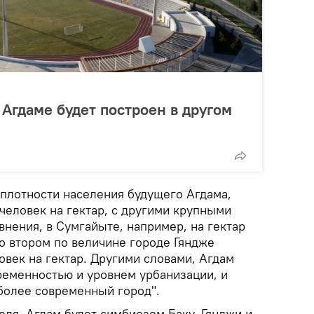
 Агдаме будет построен в другом
 плотности населения будущего Агдама,
 человек на гектар, с другими крупными
внения, в Сумгайыте, например, на гектар
о втором по величине городе Гяндже
ловек на гектар. Другими словами, Агдам
ременностью и уровнем урбанизации, и
 более современный город".
ля, Агдам будет симбиозом Баку, Гянджи и