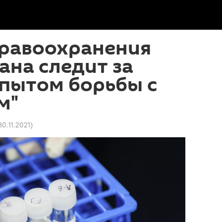
дравоохранения
на следит за
пытом борьбы с
м"
30.11.2021
)