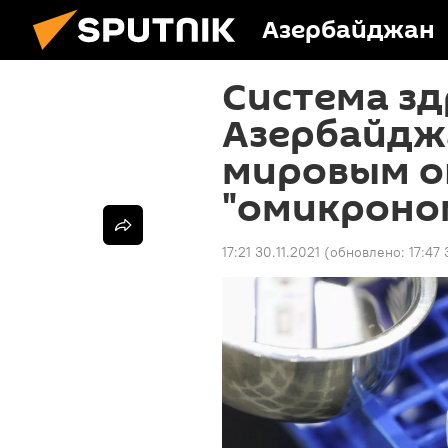
Азербайджан
Система з
Азербайджа
мировым о
"омикроно
17:21 30.11.2021
(обновлено:
17:47 