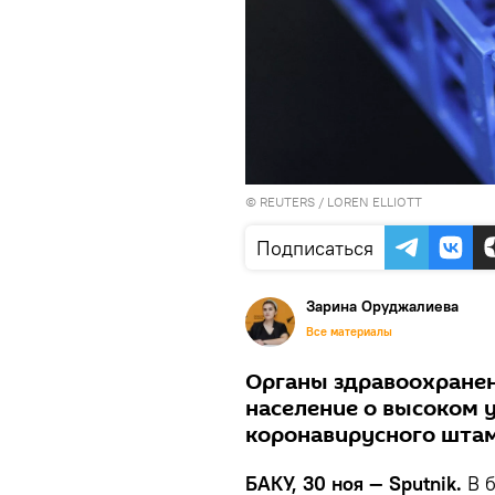
©
REUTERS
/ LOREN ELLIOTT
Подписаться
Зарина Оруджалиева
Все материалы
Органы здравоохране
население о высоком 
коронавирусного штам
БАКУ, 30 ноя — Sputnik.
В б