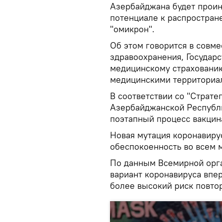
Азербайджана будет прои
потенциале к распростран
"омикрон".
Об этом говорится в совм
здравоохранения, Государс
медицинскому страховани
медицинскими территориа
В соответствии со "Страте
Азербайджанской Республи
поэтапный процесс вакцина
Новая мутация коронавиру
обеспокоенность во всем м
По данным Всемирной орга
вариант коронавируса впе
более высокий риск повто