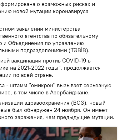
нформирована о возможных рисках и
ению новой мутации коронавируса
естном заявлении министерства
твенного агентства по обязательному
ю и Объединения по управлению
льными подразделениями (TƏBİB).
гией вакцинации против COVID-19 в
ке на 2021-2022 годы", продолжается
ции по всей стране.
са - штамм "омикрон" вызывает серьезную
ире, в том числе в Азербайджане.
низации здравоохранения (ВОЗ), новый
рвые был обнаружен 24 ноября. Он имеет
рного заражения, чем предыдущие мутации.