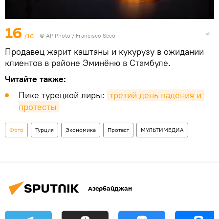
16
/16
© AP Photo / Francisco Seco
Продавец жарит каштаны и кукурузу в ожидании
клиентов в районе Эминёню в Стамбуле.
Читайте также:
Пике турецкой лиры:
третий день падения и 
протесты
Фото
Турция
Экономика
Протест
МУЛЬТИМЕДИА
Азербайджан