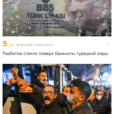
5
/16
©
REUTERS
/ DADO RUVIC
Разбитое стекло поверх банкноты турецкой лиры.