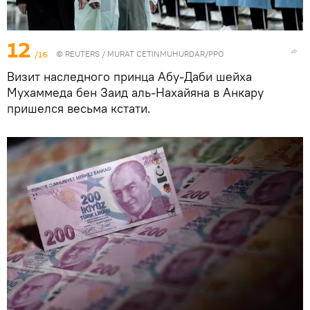
12
/16
©
REUTERS
/ MURAT CETINMUHURDAR/PPO
Визит наследного принца Абу-Даби шейха
Мухаммеда бен Заид аль-Нахайяна в Анкару
пришелся весьма кстати.