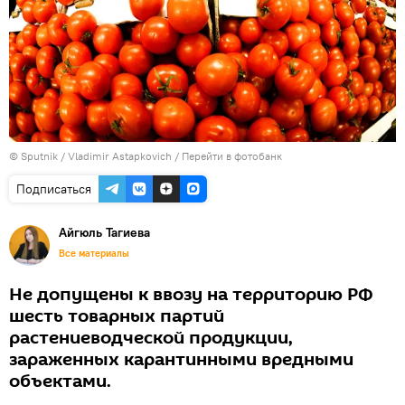
© Sputnik / Vladimir Astapkovich
/
Перейти в фотобанк
Подписаться
Айгюль Тагиева
Все материалы
Не допущены к ввозу на территорию РФ
шесть товарных партий
растениеводческой продукции,
зараженных карантинными вредными
объектами.