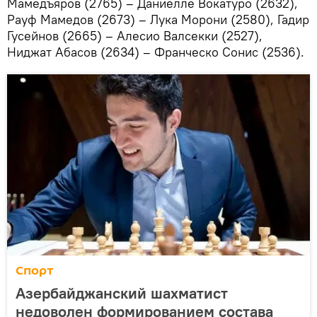
Мамедъяров (2765) – Даниелле Вокатуро (2632),
Рауф Мамедов (2673) – Лука Морони (2580), Гадир
Гусейнов (2665) – Алесио Валсекки (2527),
Ниджат Абасов (2634) – Франческо Сонис (2536).
Спорт
Азербайджанский шахматист
недоволен формированием состава