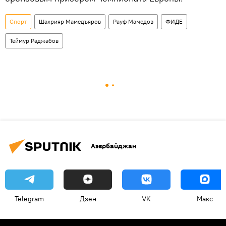
Спорт
Шахрияр Мамедъяров
Рауф Мамедов
ФИДЕ
Теймур Раджабов
Азербайджан
Telegram
Дзен
VK
Макс