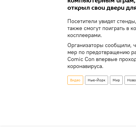
компьютерным играм, 
открыл свои двери для
Посетители увидят стенды
также смогут поиграть в 
косплеерами.
Организаторы сообщили, ч
мер по предотвращению ра
Comic Con впервые проход
коронавируса.
Видео
Нью-Йорк
Мир
Ново