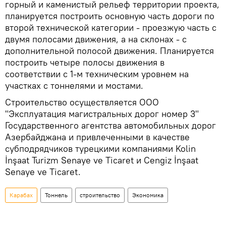
горный и каменистый рельеф территории проекта,
планируется построить основную часть дороги по
второй технической категории - проезжую часть с
двумя полосами движения, а на склонах - с
дополнительной полосой движения. Планируется
построить четыре полосы движения в
соответствии с 1-м техническим уровнем на
участках с тоннелями и мостами.
Строительство осуществляется ООО
"Эксплуатация магистральных дорог номер 3"
Государственного агентства автомобильных дорог
Азербайджана и привлеченными в качестве
субподрядчиков турецкими компаниями Kolin
İnşaat Turizm Sеnaye vе Ticarеt и Cengiz İnşaat
Sеnaye vе Ticarеt.
Карабах
Тоннель
строительство
Экономика