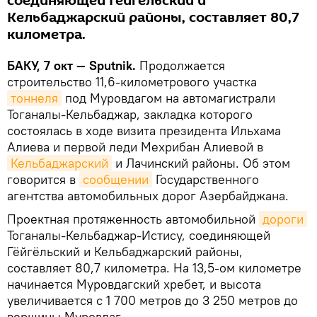
соединяющей Гёйгёльский и
Кельбаджарский районы, составляет 80,7
километра.
БАКУ, 7 окт — Sputnik.
Продолжается
строительство 11,6-километрового участка
тоннеля
под Муровдагом на автомагистрали
Тоганалы-Кельбаджар, закладка которого
состоялась в ходе визита президента Ильхама
Алиева и первой леди Мехрибан Алиевой в
Кельбаджарский
и Лачинский районы. Об этом
говорится в
сообщении
Государственного
агентства автомобильных дорог Азербайджана.
Проектная протяженность автомобильной
дороги
Тоганалы-Кельбаджар-Истису, соединяющей
Гёйгёльский и Кельбаджарский районы,
составляет 80,7 километра. На 13,5-ом километре
начинается Муровдагский хребет, и высота
увеличивается с 1 700 метров до 3 250 метров до
вершины Муровдаг.