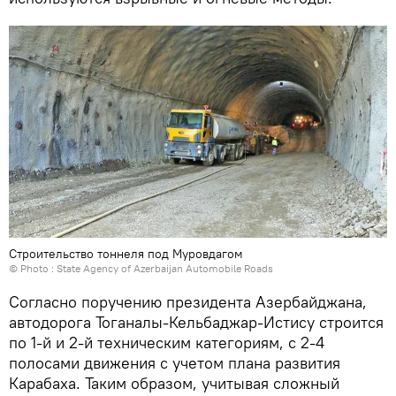
Строительство тоннеля под Муровдагом
© Photo :
State Agency of Azerbaijan Automobile Roads
Согласно поручению президента Азербайджана,
автодорога Тоганалы-Кельбаджар-Истису строится
по 1-й и 2-й техническим категориям, с 2-4
полосами движения с учетом плана развития
Карабаха. Таким образом, учитывая сложный