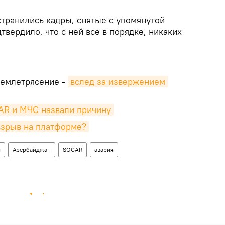
транились кадры, снятые с упомянутой
твердило, что с ней все в порядке, никаких
землетрясение -
вслед за извержением 
R и МЧС назвали причину
взрыв на платформе?
я
Азербайджан
SOCAR
авария