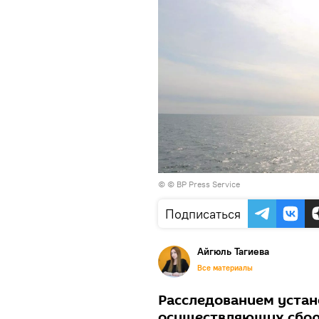
© © BP Press Service
Подписаться
Айгюль Тагиева
Все материалы
Расследованием устано
осуществляющих сборк