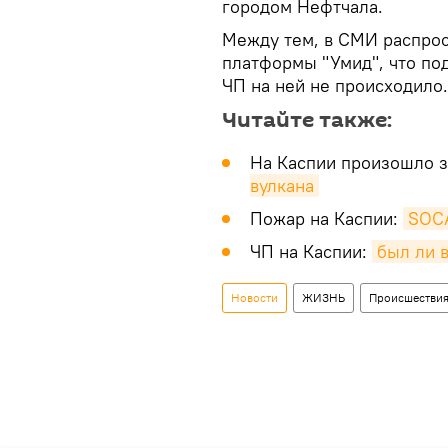
городом Нефтчала.
Между тем, в СМИ распрос
платформы "Умид", что под
ЧП на ней не происходило.
Читайте также:
На Каспии произошло 
вулкана
Пожар на Каспии:
SOCA
ЧП на Каспии:
был ли 
Новости
ЖИЗНЬ
Происшестви