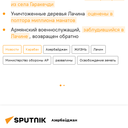
из села Гаракечди
Уничтоженные деревья Лачина
оценены в 
полтора миллиона манатов
Армянский военнослужащий,
заблудившийся в 
Лачине
, возвращен обратно
Новости
Карабах
Азербайджан
ЖИЗНЬ
Лачин
Министерство обороны АР
развалины
Освобождение земель
Азербайджан