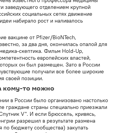
очень известного профессора медицины
ти заведующего отделением крупной
ссийских социальных сетях движение
идеи набирало рост и наливалось
е вакцине от Pfizer/BioNTech,
звестно, за два дня, окончилась опалой для
медика-скептика. Фильм Hold-Up,
мпетентность европейских властей,
которых он был размещен. Зато в России
чувствующие получали все более широкие
я своей позиции.
 а кому-то можно
нии в России было организовано настолько
опе граждане страны специально приезжали
Спутник V". И если Брюссель, кривясь,
енгрии разрешил в результате размена
я по бюджету сообщества) закупать