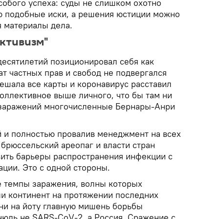
особого успеха: суды не слишком охотно
ю подобные иски, а решения юстиции можно
я материалы дела.
ктивизм"
десятилетий позиционировал себя как
ат частных прав и свобод не подвергался
ешала все карты и коронавирус расставил
 Коллективное выше личного, что бы там ни
и заражений многочисленные Бернары-Анри
 и полностью провалив менеджмент на всех
 брюссельский ареопаг и власти стран
ить барьеры распространения инфекции с
ции. Это с одной стороны.
е темпы заражения, волны которых
и континент на протяжении последних
 ни на йоту главную мишень борьбы
нюдь не SARS-CoV-2, а Россия. Сражение с