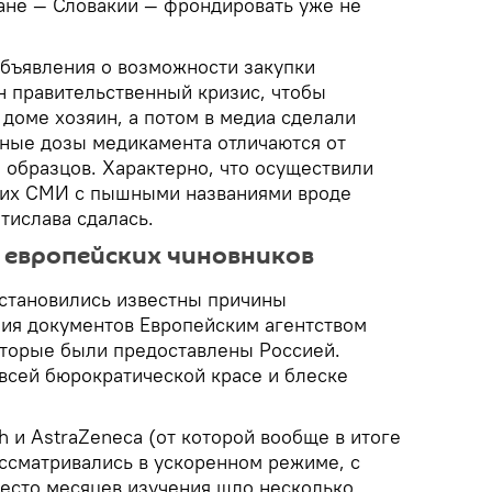
ране — Словакии — фрондировать уже не
объявления о возможности закупки
н правительственный кризис, чтобы
в доме хозяин, а потом в медиа сделали
нные дозы медикамента отличаются от
 образцов. Характерно, что осуществили
ких СМИ с пышными названиями вроде
тислава сдалась.
 европейских чиновников
становились известны причины
ия документов Европейским агентством
оторые были предоставлены Россией.
 всей бюрократической красе и блеске
h и AstraZeneca (от которой вообще в итоге
ассматривались в ускоренном режиме, с
есто месяцев изучения шло несколько