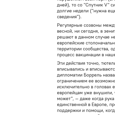
дней), то со "Спутник V" 
долгие недели ("нужна ещ
сведения").
Регулярные созвоны между
весной, ни сегодня, в зен
решают в данном случае не
европейские столоначальн
территории сообщества, о
процесс вакцинации в наше
Эти действия точно, тютел
вписывались и вписываются
дипломатии Боррель назва
ограничением ее возможно
исключительно в головах 
европейцам уже внушили, 
может", — даже когда рук
единственной в Европе, пр
поддержки и помощи, когд