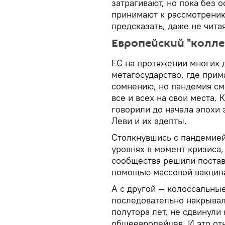
затрагивают, но пока без 
принимают к рассмотрени
предсказать, даже не чита
Европейский "колле
ЕС на протяжении многих 
метагосударство, где прим
сомнению, но пандемия см
все и всех на свои места.
говорили до начала эпох
Леви и их адепты.
Столкнувшись с пандемией
уровнях в момент кризиса,
сообщества решили постав
помощью массовой вакцина
А с другой — колоссальны
последовательно накрывал
полутора лет, не сдвинули
общеевропейцев. И это от