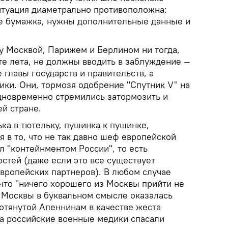
ситуация диаметрально противоположна:
е бумажка, нужны дополнительные данные и
 Москвой, Парижем и Берлином ни тогда,
ите лета, не должны вводить в заблуждение —
 главы государств и правительств, а
ики. Они, тормозя одобрение "Спутник V" на
дновременно стремились затормозить и
й стране.
ька в тютельку, пушинка к пушинке,
 в то, что не так давно шеф европейской
л "контейнментом России", то есть
стей (даже если это все существует
европейских партнеров). В любом случае
что "ничего хорошего из Москвы прийти не
а Москвы в буквальном смысле оказалась
отянутой Апеннинам в качестве жеста
а российские военные медики спасали