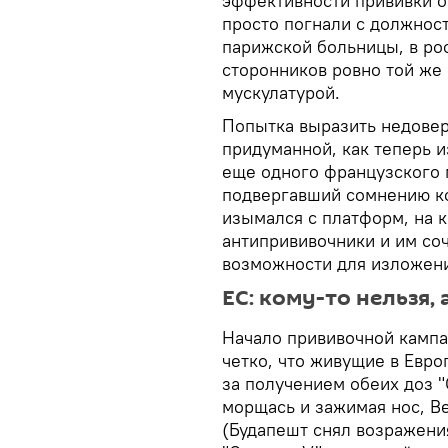
эффективности прививки 
просто погнали с должнос
парижской больницы, в ро
сторонников ровно той же 
мускулатурой.
Попытка выразить недовери
придуманной, как теперь и
еще одного французского 
подвергавший сомнению ко
изымался с платформ, на 
антипрививочники и им со
возможности для изложени
ЕС: кому-то нельзя,
Начало прививочной кампа
четко, что живущие в Евр
за получением обеих доз "
морщась и зажимая нос, В
(Будапешт снял возражени