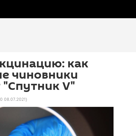
акцинацию: как
ие чиновники
"Спутник V"
30 08.07.2021
)