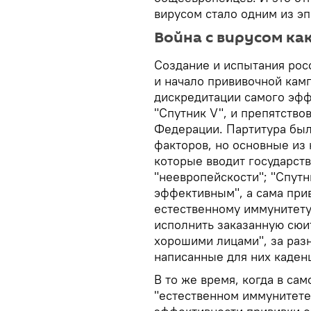
вирусом стало одним из эп
Война с вирусом ка
Создание и испытания росс
и начало прививочной камп
дискредитации самого эфф
"Спутник V", и препятство
Федерации. Партитура был
факторов, но основные из
которые вводит государств
"неевропейскости"; "Спут
эффективным", а сама при
естественному иммунитету
исполнить заказанную сюи
хорошими лицами", за раз
написанные для них каден
В то же время, когда в са
"естественном иммунитете