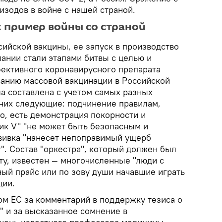
изодов в войне с нашей страной.
к пример войны со страной
ийской вакцины, ее запуск в производство
ании стали этапами битвы с целью и
ективного коронавирусного препарата
ванию массовой вакцинации в Российской
а составлена с учетом самых разных
 них следующие: подчинение правилам,
о, есть демонстрация покорности и
ник V" "не может быть безопасным и
вивка "нанесет непоправимый ущерб
". Состав "оркестра", который должен был
ту, известен — многочисленные "люди с
ный прайс или по зову души начавшие играть
ции.
мом ЕС за комментарий в поддержку тезиса о
" и за высказанное сомнение в