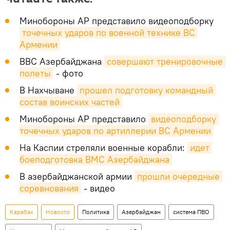
Минобороны АР представило видеоподборку
точечных ударов по военной технике ВС 
Армении
ВВС Азербайджана
совершают тренировочные 
полеты
- фото
В Нахчыване
прошел подготовку командный 
состав воинских частей
Минобороны АР представило
видеоподборку 
точечных ударов по артиллерии ВС Армении
На Каспии стреляли военные корабли:
идет 
боеподготовка ВМС Азербайджана
В азербайджанской армии
прошли очередные 
соревнования
- видео
Карабах
Новости
Политика
Азербайджан
система ПВО