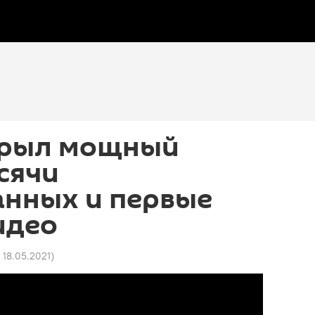
крыл мощный
сячи
анных и первые
идео
 18.05.2021
)