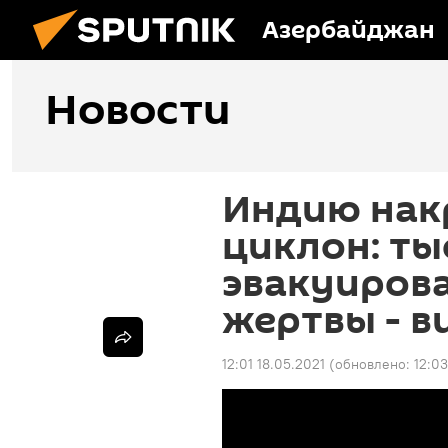
Азербайджан
Новости
Индию на
циклон: ты
эвакуиров
жертвы - в
12:01 18.05.2021
(обновлено:
12:03