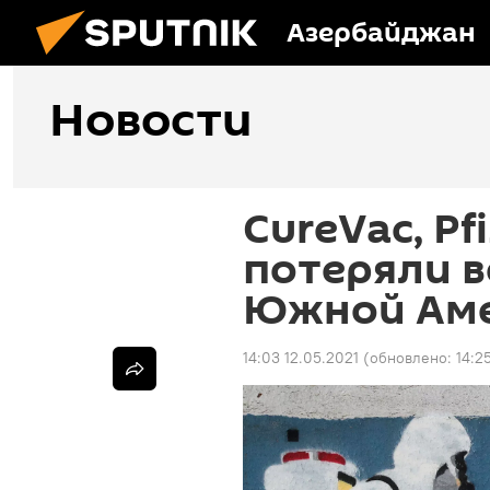
Азербайджан
Новости
CureVac, Pf
потеряли в
Южной Ам
14:03 12.05.2021
(обновлено:
14:2