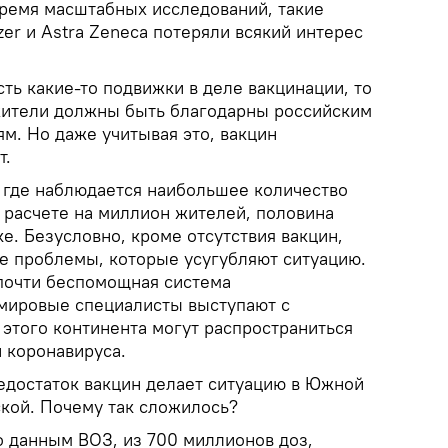
время масштабных исследований, такие
zer и Astra Zeneca потеряли всякий интерес
сть какие-то подвижки в деле вакцинации, то
ители должны быть благодарны российским
м. Но даже учитывая это, вакцин
т.
, где наблюдается наибольшее количество
 расчете на миллион жителей, половина
. Безусловно, кроме отсутствия вакцин,
ые проблемы, которые усугубляют ситуацию.
почти беспомощная система
мировые специалисты выступают с
 этого континента могут распространиться
 коронавируса.
недостаток вакцин делает ситуацию в Южной
кой. Почему так сложилось?
о данным ВОЗ, из 700 миллионов доз,