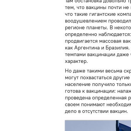
Там обстановка довольно т
тем, что вакцины почти не 
что такие гигантские компа
воодушевлением проводили
регионе планеты. В некот
определенно наблюдается: 
продвигается массовая вак
как Аргентина и Бразилия.
темпами вакцинации даже 
характер.
Но даже такими весьма ск
могут похвастаться другие
население получило только
готова к вакцинации: нал
проведена определенная р
своем понимают необходим
дело в отсутствии вакцин.