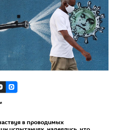
и
частвуя в проводимых
ин испытаниях, надеялись, что