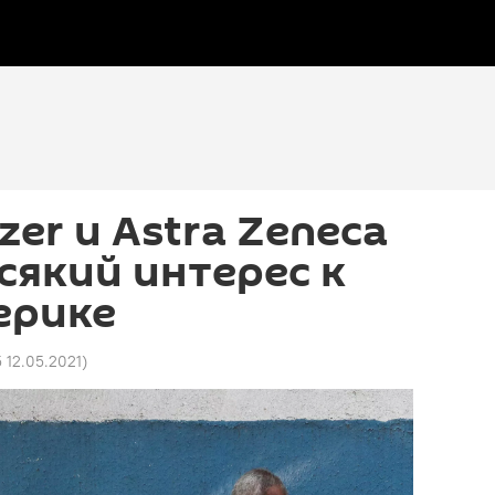
izer и Astra Zeneca
сякий интерес к
ерике
5 12.05.2021
)