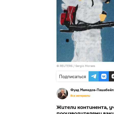
©
REUTERS
/ Sergio Moraes
Подписаться
Фуад Мамедов-Пашабейл
Все материалы
Жители континента, у
производителями вакц