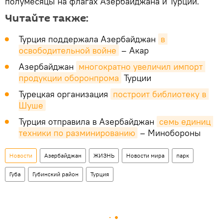
полумесяцы на флагах Азербайджана и Турции.
Читайте также:
Турция поддержала Азербайджан
в 
освободительной войне
– Акар
Азербайджан
многократно увеличил импорт 
продукции оборонпрома
Турции
Турецкая организация
построит библиотеку в 
Шуше
Турция отправила в Азербайджан
семь единиц 
техники по разминированию
– Минобороны
Новости
Азербайджан
ЖИЗНЬ
Новости мира
парк
Губа
Губинский район
Турция