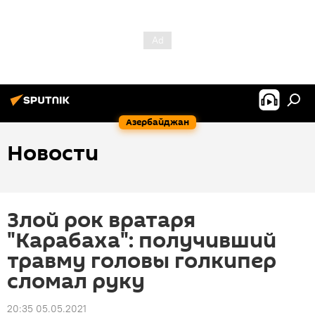
Азербайджан
Новости
Злой рок вратаря
"Карабаха": получивший
травму головы голкипер
сломал руку
20:35 05.05.2021