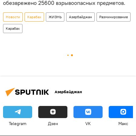
обезврежено 25600 взрывоопасных предметов.
Новости
Карабах
ЖИЗНЬ
Азербайджан
Разминирование
Карабах
Азербайджан
Telegram
Дзен
VK
Макс