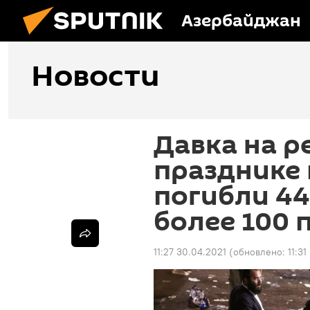
Азербайджан
Новости
Давка на р
празднике 
погибли 44
более 100 
11:27 30.04.2021
(обновлено:
11:3