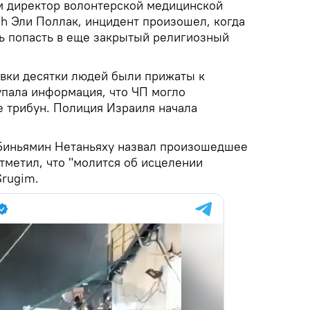
м директор волонтерской медицинской
ah Эли Поллак, инцидент произошел, когда
ь попасть в еще закрытый религиозный
авки десятки людей были прижаты к
упала информация, что ЧП могло
 трибун. Полиция Израиля начала
Биньямин Нетаньяху назвал произошедшее
тметил, что "молится об исцелении
Srugim.