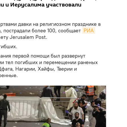
ии и Иерусалима участвовали
твами давки на религиозном празднике в
а, пострадали более 100, сообщает
РИА 
ету Jerusalem Post.
гибших.
зания первой помощи был развернут
ции тел погибших и перемещении раненых
ата, Нагарии, Хайфы, Тверии и
оенные.