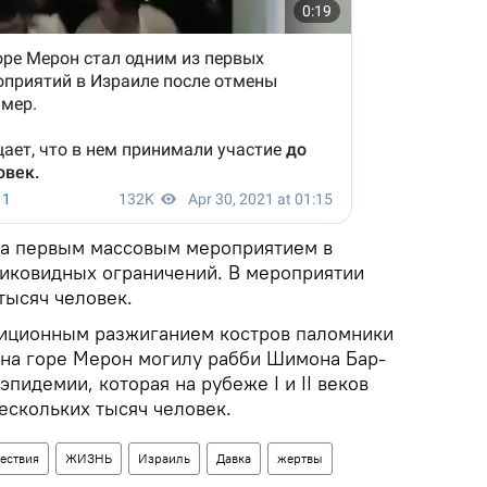
ла первым массовым мероприятием в
иковидных ограничений. В мероприятии
тысяч человек.
диционным разжиганием костров паломники
на горе Мерон могилу рабби Шимона Бар-
эпидемии, которая на рубеже I и II веков
ескольких тысяч человек.
ествия
ЖИЗНЬ
Израиль
Давка
жертвы