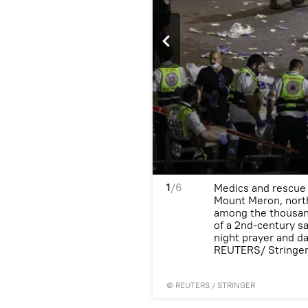
1
/6
an ambulance on Mount
Medics and rescue 
s were reported among the
Mount Meron, north
red at the tomb of a 2nd-
among the thousan
 that include all-night
of a 2nd-century s
ERS/ Ronen Zvulun
night prayer and da
REUTERS/ Stringe
©
REUTERS
/ STRINGER