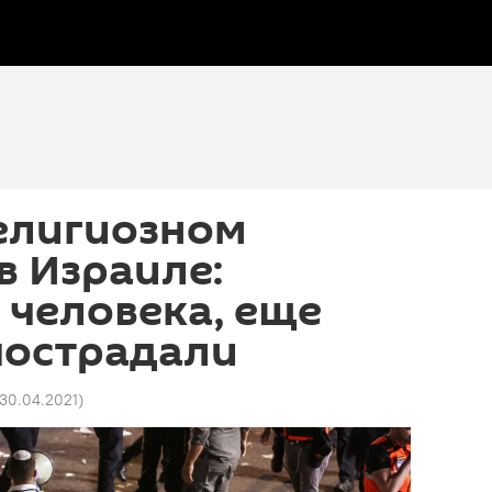
елигиозном
в Израиле:
 человека, еще
пострадали
1 30.04.2021
)