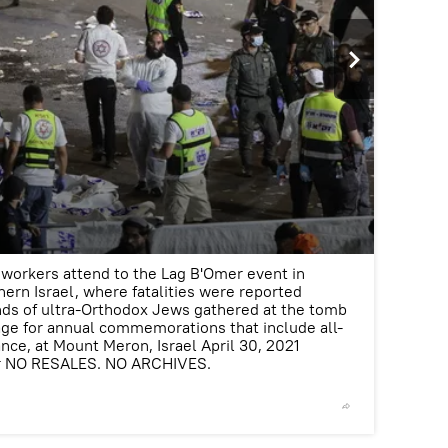
2
/6
workers attend to the Lag B'Omer event in
ern Israel, where fatalities were reported
ds of ultra-Orthodox Jews gathered at the tomb
age for annual commemorations that include all-
nce, at Mount Meron, Israel April 30, 2021
r NO RESALES. NO ARCHIVES.
©
REUTE