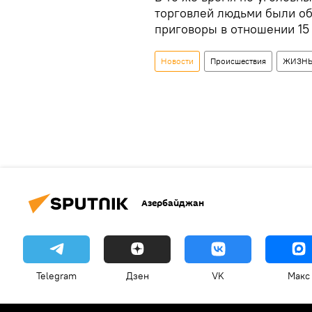
торговлей людьми были об
приговоры в отношении 15
Новости
Происшествия
ЖИЗН
Азербайджан
Telegram
Дзен
VK
Макс