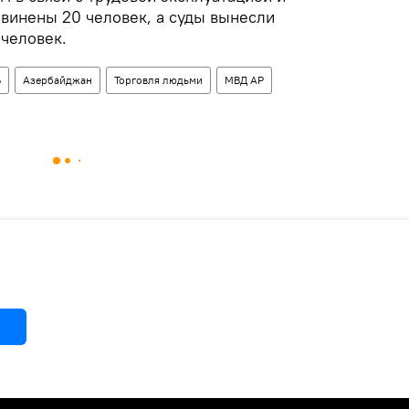
винены 20 человек, а суды вынесли
 человек.
Ь
Азербайджан
Торговля людьми
МВД АР