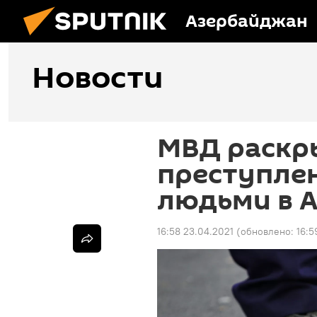
Азербайджан
Новости
МВД раскр
преступлен
людьми в 
16:58 23.04.2021
(обновлено:
16:5