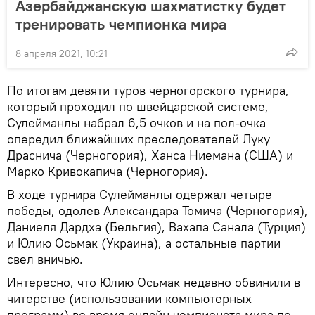
Азербайджанскую шахматистку будет
тренировать чемпионка мира
8 апреля 2021, 10:21
По итогам девяти туров черногорского турнира,
который проходил по швейцарской системе,
Сулейманлы набрал 6,5 очков и на пол-очка
опередил ближайших преследователей Луку
Драснича (Черногория), Ханса Ниемана (США) и
Марко Кривокапича (Черногория).
В ходе турнира Сулейманлы одержал четыре
победы, одолев Александара Томича (Черногория),
Даниеля Дардха (Бельгия), Вахапа Санала (Турция)
и Юлию Осьмак (Украина), а остальные партии
свел вничью.
Интересно, что Юлию Осьмак недавно обвинили в
читерстве (использовании компьютерных
программ) во время онлайн чемпионата мира по