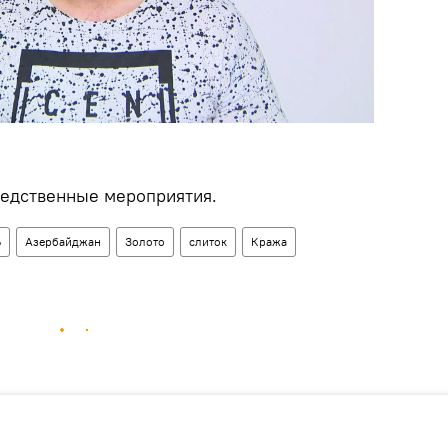
ледственные мероприятия.
Ь
Азербайджан
Золото
слиток
Кража