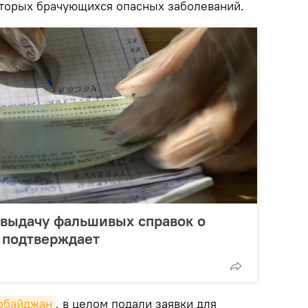
торых брачующихся опасных заболеваний.
 выдачу фальшивых справок о
 подтверждает
ербайджан
, в целом подали заявки для