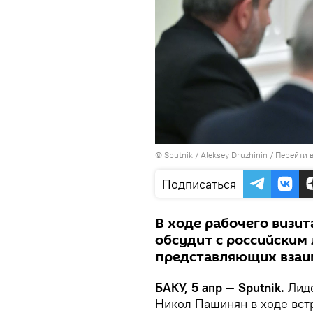
© Sputnik / Aleksey Druzhinin
/
Перейти 
Подписаться
В ходе рабочего визи
обсудит с российским
представляющих взаи
БАКУ, 5 апр — Sputnik.
Лиде
Никол Пашинян в ходе встр