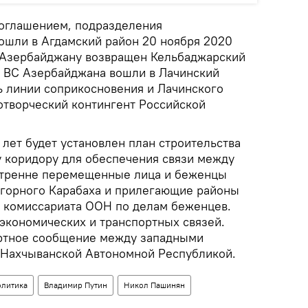
соглашением, подразделения
шли в Агдамский район 20 ноября 2020
а Азербайджану возвращен Кельбаджарский
да ВС Азербайджана вошли в Лачинский
ь линии соприкосновения и Лачинского
творческий контингент Российской
лет будет установлен план строительства
у коридору для обеспечения связи между
утренне перемещенные лица и беженцы
агорного Карабаха и прилегающие районы
 комиссариата ООН по делам беженцев.
экономических и транспортных связей.
ортное сообщение между западными
 Нахчыванской Автономной Республикой.
олитика
Владимир Путин
Никол Пашинян