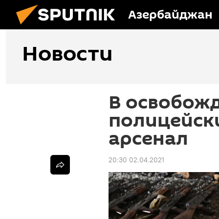
Азербайджан
Новости
В освобож
полицейск
арсенал
20:30 02.04.2021