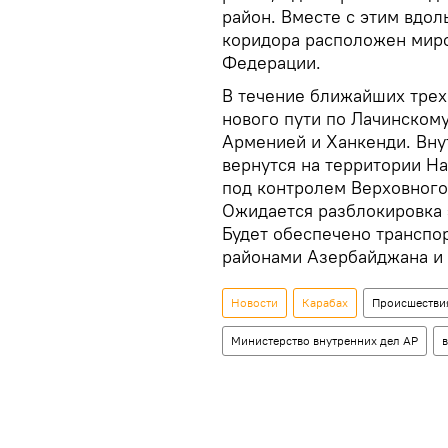
район. Вместе с этим вдол
коридора расположен миро
Федерации.
В течение ближайших трех 
нового пути по Лачинском
Арменией и Ханкенди. Вн
вернутся на территории Н
под контролем Верховного
Ожидается разблокировка 
Будет обеспечено трансп
районами Азербайджана и
Новости
Карабах
Происшестви
Министерство внутренних дел АР