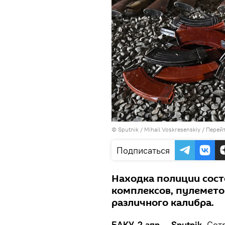
© Sputnik / Mihail Voskresenskiy
/
Перейт
Подписаться
Находка полиции сост
комплексов, пулеметов
различного калибра.
БАКУ, 2 апр — Sputnik.
Сотр