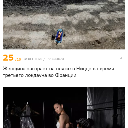
25
/26
©
REUTERS
/ Eric Gaillard
Женщина загорает на пляже в Ницце во время
третьего локдауна во Франции