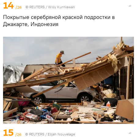
14
/26
©
REUTERS
/ Willy Kurniawan
Покрытые серебряной краской подростки в
Джакарте, Индонезия
15
/26
©
REUTERS
/ Elijah Nouvelage