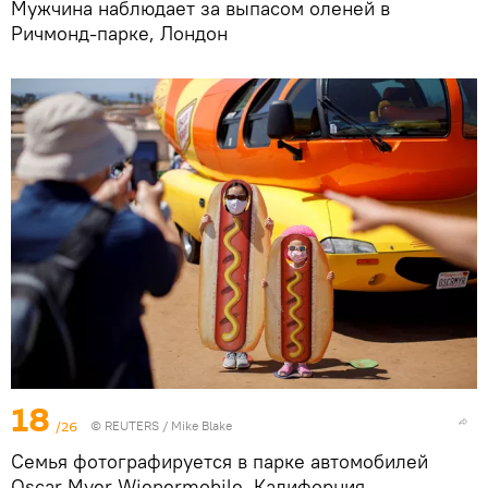
Мужчина наблюдает за выпасом оленей в
Ричмонд-парке, Лондон
18
/26
©
REUTERS
/ Mike Blake
Семья фотографируется в парке автомобилей
Oscar Myer Wienermobile, Калифорния