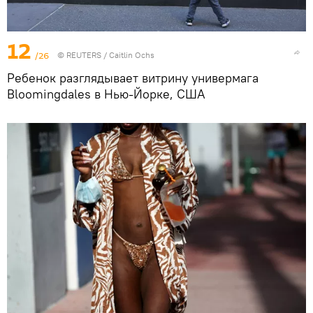
12
/26
©
REUTERS
/ Caitlin Ochs
Ребенок разглядывает витрину универмага
Bloomingdales в Нью-Йорке, США