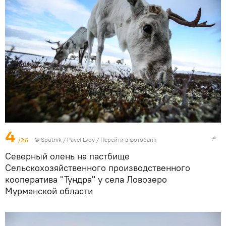
4
/26
© Sputnik / Pavel Lvov
/
Перейти в фотобанк
Северный олень на пастбище
Сельскохозяйственного производственного
кооператива "Тундра" у села Ловозеро
Мурманской области