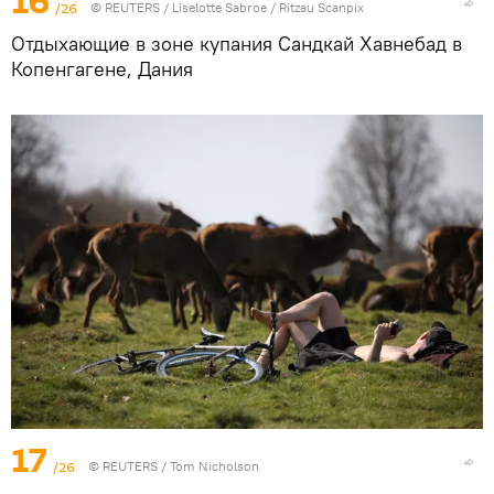
16
/26
©
REUTERS
/ Liselotte Sabroe / Ritzau Scanpix
Отдыхающие в зоне купания Сандкай Хавнебад в
Копенгагене, Дания
17
/26
©
REUTERS
/ Tom Nicholson