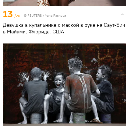
13
/26
©
REUTERS
/ Yana Paskova
Девушка в купальнике с маской в руке на Саут-Бич
в Майами, Флорида, США