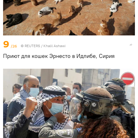
9
/26
©
REUTERS
/ Khalil Ashawi
Приют для кошек Эрнесто в Идлибе, Сирия