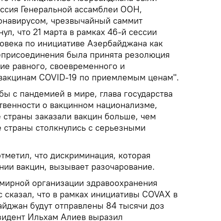
ссия Генеральной ассамблеи ООН,
онавирусом, чрезвычайный саммит
ул, что 21 марта в рамках 46-й сессии
овека по инициативе Азербайджана как
еприсоединения была принята резолюция
ие равного, своевременного и
 вакцинам COVID-19 по приемлемым ценам".
ы с пандемией в мире, глава государства
ственности о вакцинном национализме,
 страны заказали вакцин больше, чем
е страны столкнулись с серьезными
тметил, что дискриминация, которая
нии вакцин, вызывает разочарование.
мирной организации здравоохранения
 сказал, что в рамках инициативы COVAX в
йджан будут отправлены 84 тысячи доз
зидент Ильхам Алиев выразил