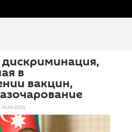
 дискриминация,
ая в
нии вакцин,
разочарование
4 23.09.2022
)