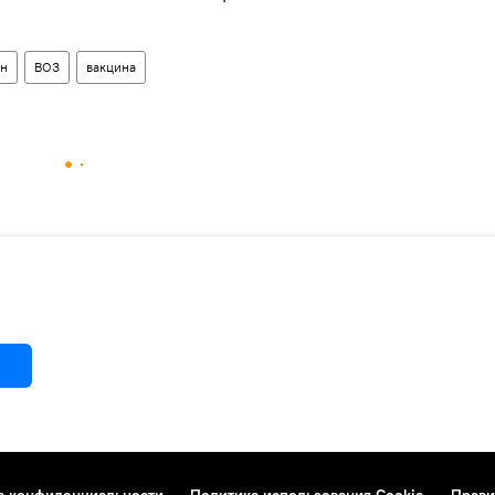
ан
ВОЗ
вакцина
а конфиденциальности
Политика использования Cookie
Прави