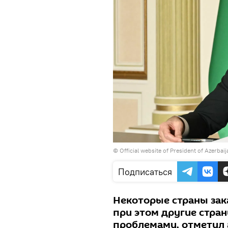
© Official website of President of Azerbai
Подписаться
Некоторые страны зака
при этом другие стра
проблемами, отметил 