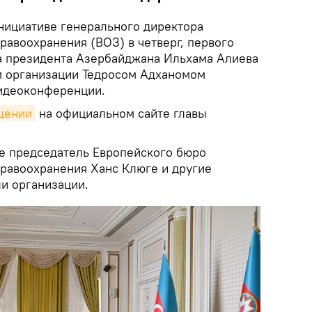
нициативе генерального директора
равоохранения (ВОЗ) в четверг, первого
ча президента Азербайджана Ильхама Алиева
м организации Тедросом Адханомом
видеоконференции.
щении
на официальном сайте главы
ие председатель Европейского бюро
равоохранения Ханс Клюге и другие
и организации.