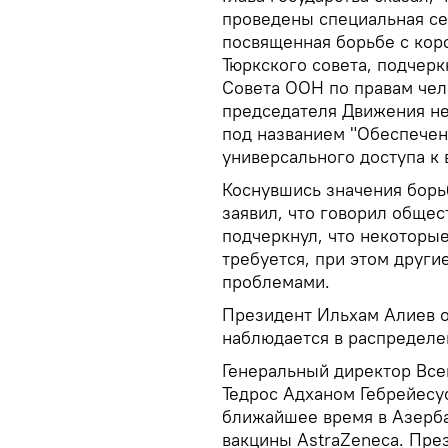
проведены специальная се
посвященная борьбе с кор
Тюркского совета, подчеркн
Совета ООН по правам чел
председателя Движения н
под названием "Обеспечен
универсального доступа к
Коснувшись значения борьб
заявил, что говорил обще
подчеркнул, что некоторые
требуется, при этом други
проблемами.
Президент Ильхам Алиев о
наблюдается в распределе
Генеральный директор Все
Тедрос Адханом Гебрейесус
ближайшее время в Азерба
вакцины AstraZeneca. Пре