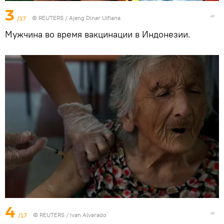
3
/17
©
REUTERS
/ Ajeng Dinar Ulfiana
Мужчина во время вакцинации в Индонезии.
4
/17
©
REUTERS
/ Ivan Alvarado