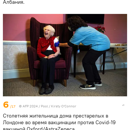
Албания.
6
/17
© AFP 2024 / Pool / Kirsty O'Connor
Столетняя жительница дома престарелых в
Лондоне во время вакцинации против Covid-19
вакциной Oxford/AstraZeneca.