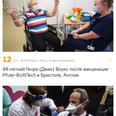
12
/17
© AP Photo / Pool / Graeme Robertson
98-летний Генри (Джек) Воукс после вакцинации
Pfizer-BioNTech в Бристоле, Англия.