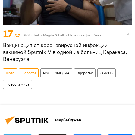
17
/17
© Sputnik / Magda Gibelli
/
Перейти в фотобанк
Вакцинация от коронавирусной инфекции
вакциной Sputnik V в одной из больниц Каракаса,
Венесуэла.
Фото
Новости
МУЛЬТИМЕДИА
Здоровье
ЖИЗНЬ
Новости мира
Азербайджан