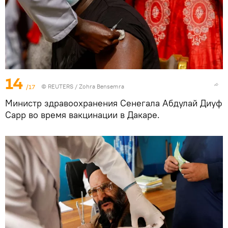
14
/17
©
REUTERS
/ Zohra Bensemra
Министр здравоохранения Сенегала Абдулай Диуф
Сарр во время вакцинации в Дакаре.