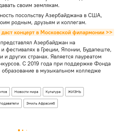
давать своим землякам.
ность посольству Азербайджана в США,
воим родным, друзьям и коллегам.
 даст концерт в Московской филармонии >>
 представлял Азербайджан на
и фестивалях в Греции, Японии, Будапеште,
и и других странах. Является лауреатом
курсов. С 2019 года при поддержке Фонда
л образование в музыкальном колледже
итов
Новости мира
Культура
ЖИЗНЬ
подаватели
Эмиль Афрасияб