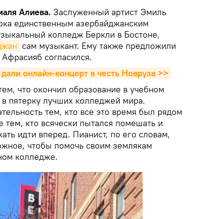
маля Алиева.
Заслуженный артист Эмиль
пока единственным азербайджанским
зыкальный колледж Беркли в Бостоне,
джан
сам музыкант. Ему также предложили
 Афрасияб согласился.
 дали онлайн-концерт в честь Новруза >>
тем, что окончил образование в учебном
 в пятерку лучших колледжей мира.
тельность тем, кто все это время был рядом
е тем, кто всячески пытался помешать и
ать идти вперед. Пианист, по его словам,
ожное, чтобы помочь своим землякам
ьном колледже.