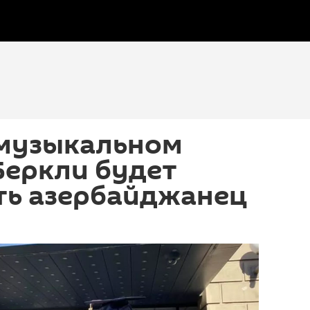
 музыкальном
Беркли будет
ть азербайджанец