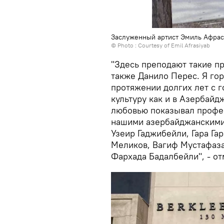
Заслуженный артист Эмиль Афра
© Photo : Courtesy of Emil Afrasiyab
"Здесь преподают такие пр
также Данило Перес. Я гор
протяжении долгих лет с 
культуру как и в Азербайд
любовью показывал профе
нашими азербайджанскими
Узеир Гаджибейли, Гара Га
Меликов, Вагиф Мустафаза
Фархада Бадалбейли", - о