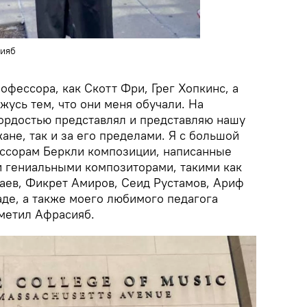
сияб
офессора, как Скотт Фри, Грег Хопкинс, а
жусь тем, что они меня обучали. На
гордостью представлял и представляю нашу
жане, так и за его пределами. Я с большой
ссорам Беркли композиции, написанные
 гениальными композиторами, такими как
раев, Фикрет Амиров, Сеид Рустамов, Ариф
де, а также моего любимого педагога
тметил Афрасияб.