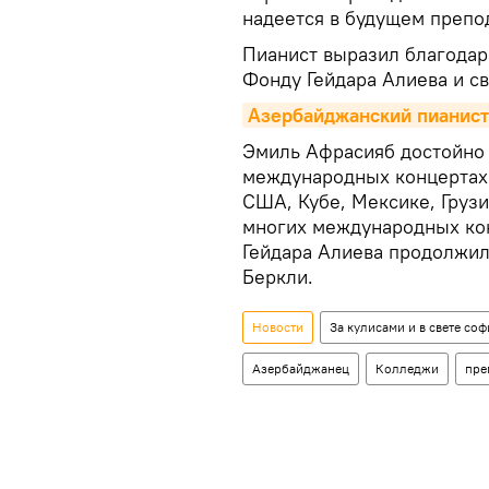
надеется в будущем препо
Пианист выразил благодар
Фонду Гейдара Алиева и с
Азербайджанский пианист
Эмиль Афрасияб достойно
международных концертах 
США, Кубе, Мексике, Грузи
многих международных кон
Гейдара Алиева продолжи
Беркли.
Новости
За кулисами и в свете соф
Азербайджанец
Колледжи
пре