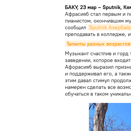
БАКУ, 23 мар – Sputnik, Кя
Афрасияб стал первым и 
пианистом, окончившим му
сообщил
Sputnik Азербай
преподавать в колледже, и
Таланты разных возрастов
Музыкант счастлив и горд 
заведении, которое входит
Афорасияб выразил призна
и поддерживал его, а такж
этим давал стимул продолж
намерен сделать все возм
обучаться в таком уникал