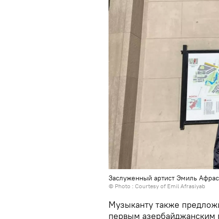
Заслуженный артист Эмиль Афра
© Photo : Courtesy of Emil Afrasiyab
Музыканту также предложил
первым азербайджанским п