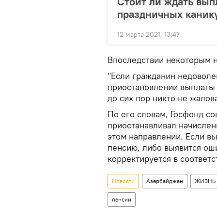
Стоит ли ждать вып
праздничных канику
12 марта 2021, 13:47
Впоследствии некоторым 
"Если гражданин недоволе
приостановлении выплаты 
до сих пор никто не жалова
По его словам, Госфонд с
приостанавливал начислени
этом направлении. Если вы
пенсию, либо выявится ош
корректируется в соответ
Новости
Азербайджан
ЖИЗНЬ
пенсии