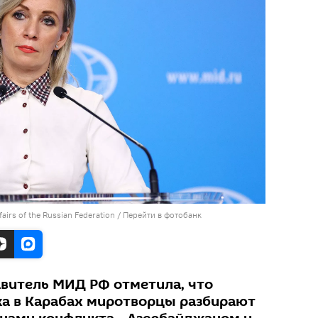
fairs of the Russian Federation
/
Перейти в фотобанк
витель МИД РФ отметила, что
а в Карабах миротворцы разбирают