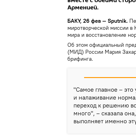
вместе с обеими стор
Арменией.
БАКУ, 26 фев — Sputnik.
Пе
миротворческой миссии в 
мира и восстановление но
Об этом официальный пред
(МИД) России Мария Захар
брифинга.
"Самое главное – это
и налаживание норма
переход к решению во
много", – сказала она
выполняет именно эту