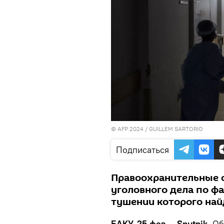
© AFP 2024 / GUILLEM SARTORIO
Подписаться
Правоохранительные 
уголовного дела по ф
тушении которого най
БАКУ, 25 фев — Sputnik.
Об