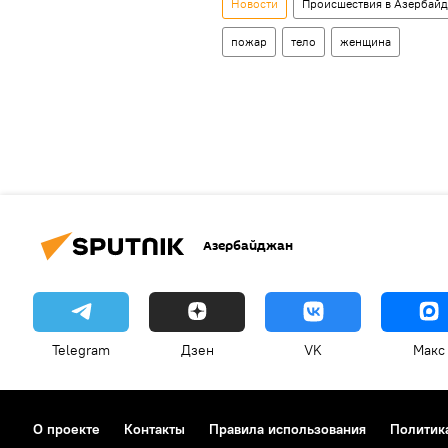
Новости
Происшествия в Азербай
пожар
тело
женщина
Азербайджан
Telegram
Дзен
VK
Макс
О проекте
Контакты
Правила использования
Политик