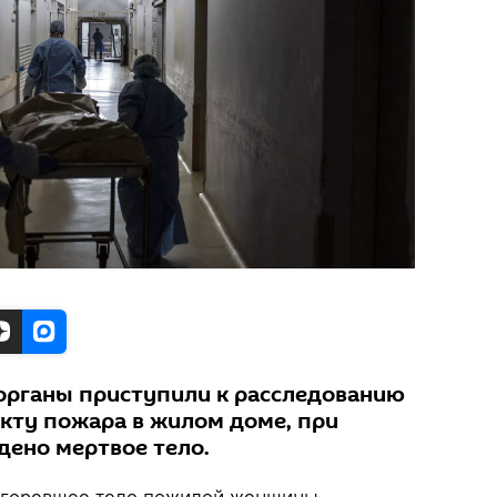
органы приступили к расследованию
акту пожара в жилом доме, при
дено мертвое тело.
горевшее тело пожилой женщины