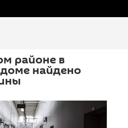
ом районе в
 доме найдено
ины