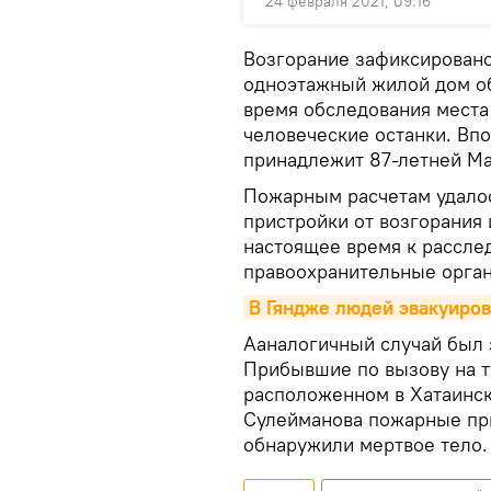
24 февраля 2021, 09:16
Возгорание зафиксировано
одноэтажный жилой дом об
время обследования мест
человеческие останки. Впо
принадлежит 87-летней М
Пожарным расчетам удалос
пристройки от возгорания
настоящее время к рассле
правоохранительные орга
В Гяндже людей эвакуиров
Ааналогичный случай был 
Прибывшие по вызову на т
расположенном в Хатаинск
Сулейманова пожарные пр
обнаружили мертвое тело.