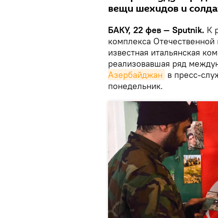
вещи шехидов и солда
БАКУ, 22 фев — Sputnik.
К 
комплекса Отечественной 
известная итальянская ко
реализовавшая ряд между
Азербайджан
в пресс-слу
понедельник.