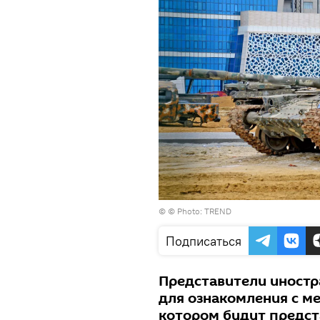
©
© Photo: TREND
Подписаться
Представители иностр
для ознакомления с ме
котором будут предст