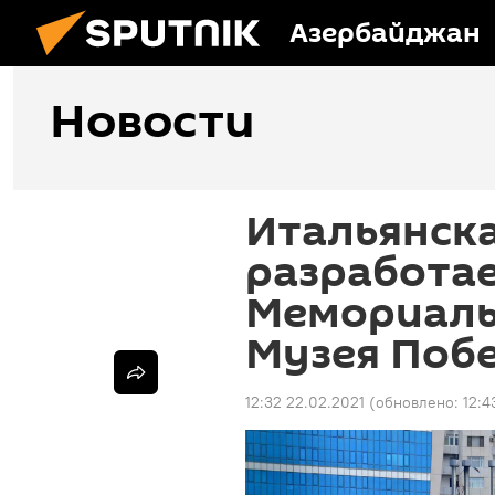
Азербайджан
Новости
Итальянск
разработа
Мемориаль
Музея Побе
12:32 22.02.2021
(обновлено:
12:4