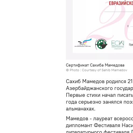
Сертификат Сахиба Мамедова
© Photo : Courtesy of Sahib Mamedov
Сахиб Мамедов родился 21 
Азербайджанского государ
Первые стихи начал писать
года серьезно занялся поэ
альманахах.
Мамедов - лауреат всерос
дипломант Фестиваля Нас
литературного фестиваля 