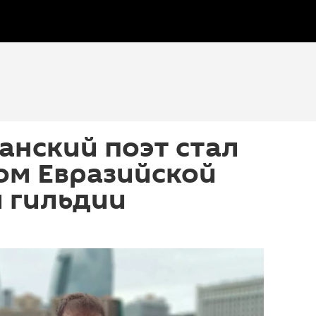
нский поэт стал
ом Евразийской
 гильдии