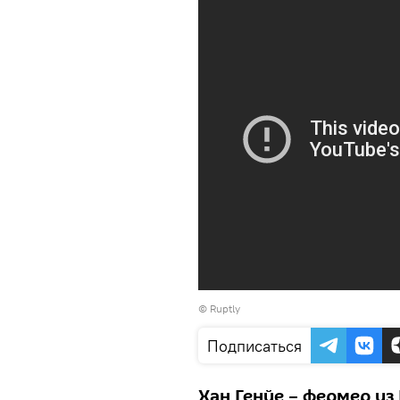
©
Ruptly
Подписаться
Хан Генйе – фермер из