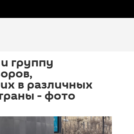
ли группу
оров,
их в различных
траны - фото