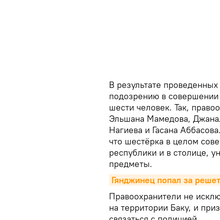
В результате проведенных
подозрению в совершении 
шести человек. Так, прав
Эльшана Мамедова, Джанал
Нагиева и Гасана Аббасова
что шестёрка в целом сов
республики и в столице, 
предметы.
Гянджинец попал за решет
Правоохранители не исклю
на территории Баку, и при
связаться с полицией.