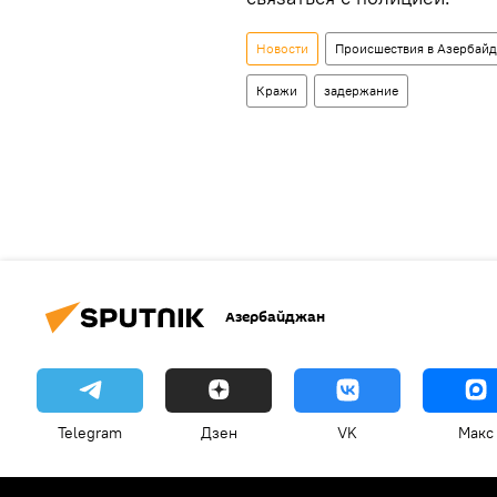
Новости
Происшествия в Азербай
Кражи
задержание
Азербайджан
Telegram
Дзен
VK
Макс