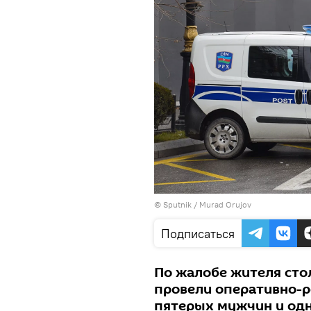
©
Sputnik / Murad Orujov
Подписаться
По жалобе жителя сто
провели оперативно-
пятерых мужчин и од