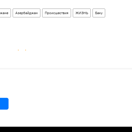
джане
Азербайджан
Происшествия
ЖИЗНЬ
Баку