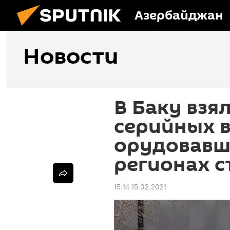
Азербайджан
Новости
В Баку взя
серийных в
орудовавш
регионах с
15:14 15.02.2021