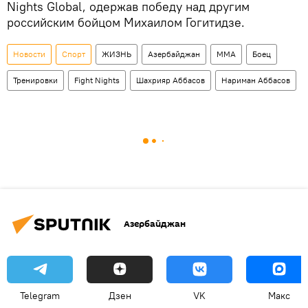
Nights Global, одержав победу над другим
российским бойцом Михаилом Гогитидзе.
Новости
Спорт
ЖИЗНЬ
Азербайджан
ММА
Боец
Тренировки
Fight Nights
Шахрияр Аббасов
Нариман Аббасов
Азербайджан
Telegram
Дзен
VK
Макс