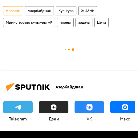
Новости
Азербайджан
Культура
ЖИЗНЬ
Министерство культуры АР
планы
задача
Цели
Азербайджан
Telegram
Дзен
VK
Макс