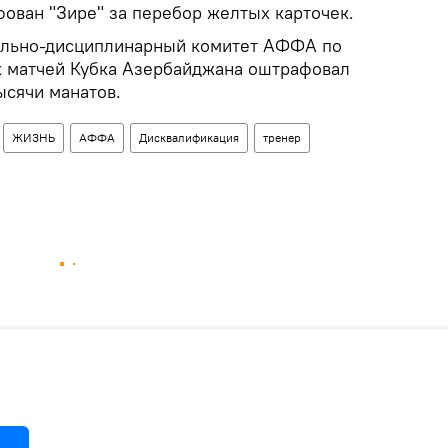
ован "Зире" за перебор желтых карточек.
ольно-дисциплинарный комитет АФФА по
х матчей Кубка Азербайджана оштрафовал
ысячи манатов.
ЖИЗНЬ
АФФА
Дисквалификация
тренер