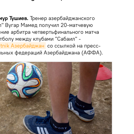
мур Тушиев.
Тренер азербайджанского
л" Вугар Мамед получил 20-матчевую
ние арбитра четвертьфинального матча
тболу между клубами "Сабаил" -
tnik Азербайджан
со ссылкой на пресс-
льных федераций Азербайджана (АФФА).