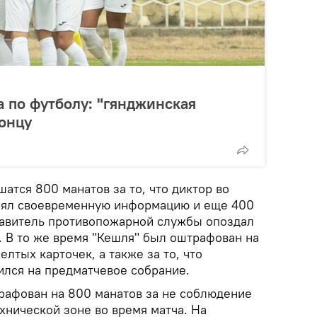
 по футболу: "гянджинская
концу
атся 800 манатов за то, что диктор во
влял своевременную информацию и еще 400
ставитель противопожарной службы опоздал
. В то же время "Кешля" был оштрафован на
лтых карточек, а также за то, что
ился на предматчевое собрание.
трафован на 800 манатов за не соблюдение
хнической зоне во время матча. На