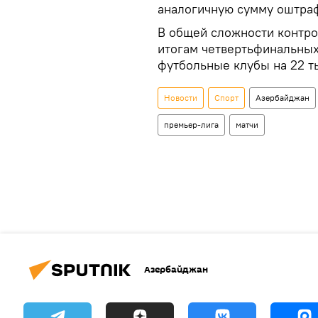
аналогичную сумму оштраф
В общей сложности контр
итогам четвертьфинальны
футбольные клубы на 22 т
Новости
Спорт
Азербайджан
премьер-лига
матчи
Азербайджан