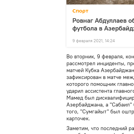
Спорт
Ровнаг Абдуллаев о
футбола в Азербай
9 февраля 2021, 14:24
Во вторник, 9 февраля, к
рассмотрел инциденты, п
матчей Кубка Азербайджа
зафиксирован в матче межд
которого помощник главно
ударил ассистента главно
Мамед был дисквалифициро
Азербайджана, а "Сабаил"
того, "Сумгайыт" был ошт
карточек.
Заметим, что последний р