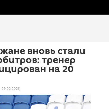
жане вновь стали
рбитров: тренер
ицирован на 20
4 09.02.2021
)