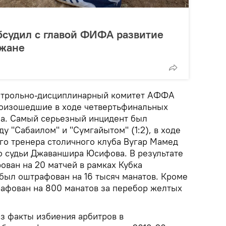
бсудил с главой ФИФА развитие
джане
онтрольно-дисциплинарный комитет АФФА
роизошедшие в ходе четвертьфинальных
на. Самый серьезный инцидент был
у "Сабаилом" и "Сумгайытом" (1:2), в ходе
го тренера столичного клуба Вугар Мамед
го судьи Джаваншира Юсифова. В результате
ван на 20 матчей в рамках Кубка
 был оштрафован на 16 тысяч манатов. Кроме
рафован на 800 манатов за перебор желтых
аз факты избиения арбитров в