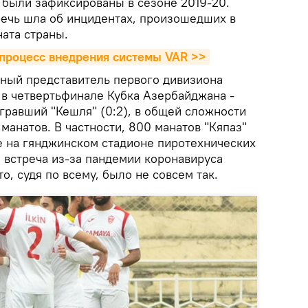
были зафиксированы в сезоне 2019-20.
речь шла об инцидентах, произошедших в
ата страны.
процесс внедрения системы VAR >>
нный представитель первого дивизиона
в четвертьфинале Кубка Азербайджана -
гравший "Кешля" (0:2), в общей сложности
манатов. В частности, 800 манатов "Кяпаз"
е на гянджинском стадионе пиротехнических
то встреча из-за пандемии коронавируса
о, судя по всему, было не совсем так.