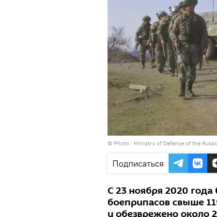
© Photo :
Ministry of Defence of the Russ
Подписаться
С 23 ноября 2020 год
боеприпасов свыше 11
и обезврежено около 