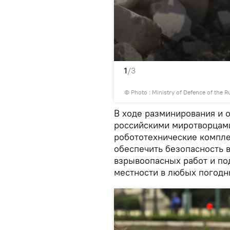
1
/3
© Photo :
Ministry of Defence of the R
В ходе разминирования и 
российскими миротворцам
робототехнические компле
обеспечить безопасность
взрывоопасных работ и по
местности в любых погодн