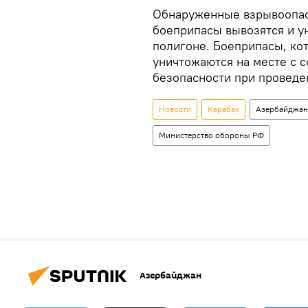
Обнаруженные взрывоопас
боеприпасы вывозятся и у
полигоне. Боеприпасы, ко
уничтожаются на месте с 
безопасности при проведе
Новости
Карабах
Азербайджан
Министерство обороны РФ
Азербайджан