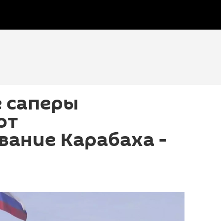
е саперы
ют
ание Карабаха -