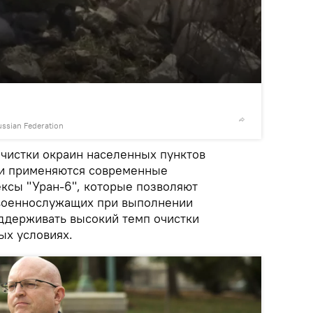
2
/3
ussian Federation
© Photo :
очистки окраин населенных пунктов
и применяются современные
ксы "Уран-6", которые позволяют
 военнослужащих при выполнении
ддерживать высокий темп очистки
ых условиях.