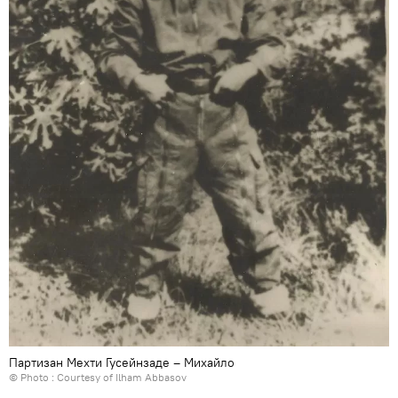
Партизан Мехти Гусейнзаде – Михайло
© Photo : Courtesy of Ilham Abbasov