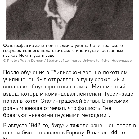
Фотография из зачетной книжки студента Ленинградского
государственного педагогического института иностранных
языков Мехти Гусейнзаде
© Photo : Public Domen /
Student of Leningrad University Mehdi Huseynzade
После обучения в Тбилисском военно-пехотном
училище, он был отправлен в гущу сражений и
сполна хлебнул фронтового лиха. Минометный
взвод, которым командовал лейтенант Гусейнзаде,
попал в котел Сталинградской битвы. В письмах
родным юноша отмечал, что фашисты "не
брезгуют никакими гнусными методами".
В августе 1942-го, будучи тяжело ранен, он попал в
плен и был отправлен в Европу. В начале 44-го