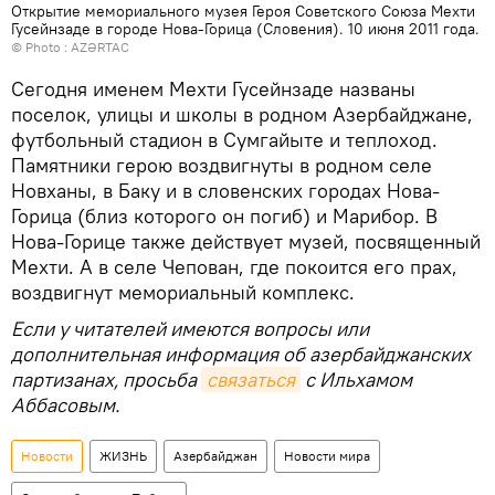
Открытие мемориального музея Героя Советского Союза Мехти
Гусейнзаде в городе Нова-Горица (Словения). 10 июня 2011 года.
© Photo :
AZƏRTAC
Сегодня именем Мехти Гусейнзаде названы
поселок, улицы и школы в родном Азербайджане,
футбольный стадион в Сумгайыте и теплоход.
Памятники герою воздвигнуты в родном селе
Новханы, в Баку и в словенских городах Нова-
Горица (близ которого он погиб) и Марибор. В
Нова-Горице также действует музей, посвященный
Мехти. А в селе Чепован, где покоится его прах,
воздвигнут мемориальный комплекс.
Если у читателей имеются вопросы или
дополнительная информация об азербайджанских
партизанах, просьба
связаться
с Ильхамом
Аббасовым.
Новости
ЖИЗНЬ
Азербайджан
Новости мира