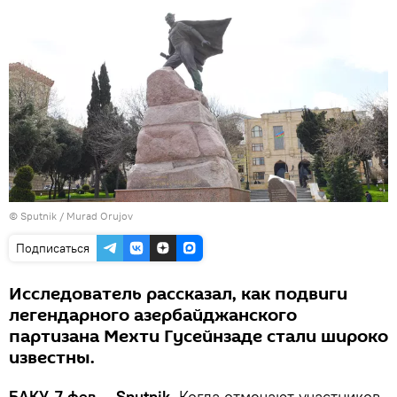
©
Sputnik / Murad Orujov
Подписаться
Исследователь рассказал, как подвиги
легендарного азербайджанского
партизана Мехти Гусейнзаде стали широко
известны.
БАКУ, 7 фев — Sputnik.
Когда отмечают участников