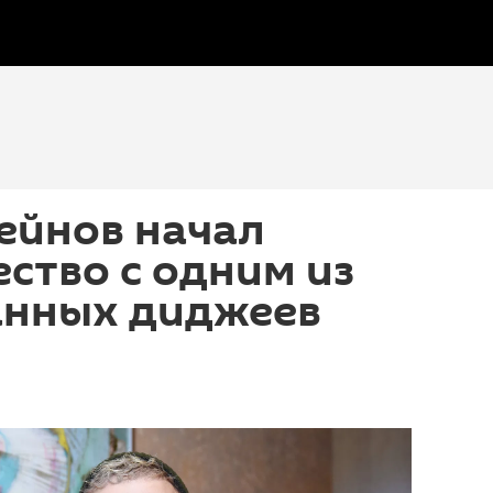
ейнов начал
ство с одним из
анных диджеев