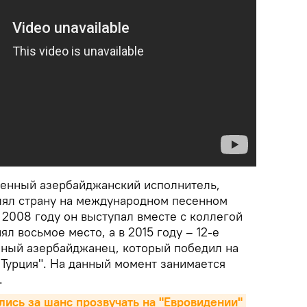
венный азербайджанский исполнитель,
лял страну на международном песенном
 2008 году он выступал вместе с коллегой
л восьмое место, а в 2015 году – 12-е
нный азербайджанец, который победил на
 Турция". На данный момент занимается
.
лись за шанс прозвучать на "Евровидении" 