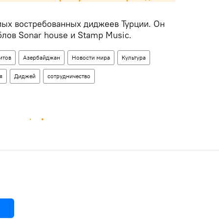
мых востребованных диджеев Турции. Он
лов Sonar house и Stamp Music.
итов
Азербайджан
Новости мира
Культура
я
Диджей
сотрудничество