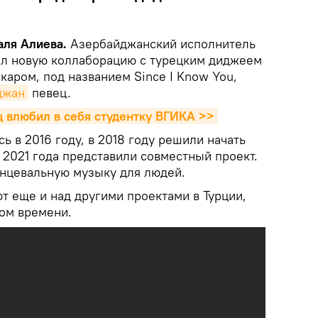
аля Алиева.
Азербайджанский исполнитель
ил новую коллаборацию с турецким диджеем
аром, под названием Since I Know You,
джан
певец.
 влюбил в себя студентку ВГИКА >>
 в 2016 году, в 2018 году решили начать
е 2021 года представили совместный проект.
анцевальную музыку для людей.
т еще и над другими проектами в Турции,
ром времени.