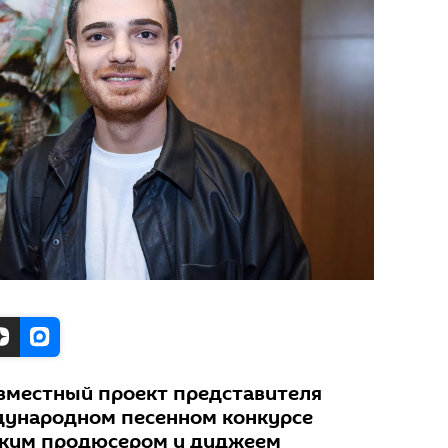
овместный проект представителя
дународном песенном конкурсе
цким продюсером и диджеем