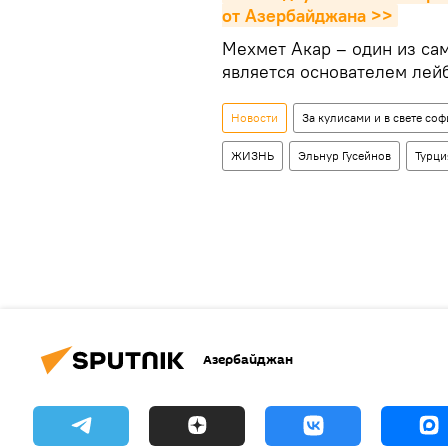
от Азербайджана >>
Мехмет Акар – один из са
является основателем лейб
Новости
За кулисами и в свете соф
ЖИЗНЬ
Эльнур Гусейнов
Турци
Азербайджан