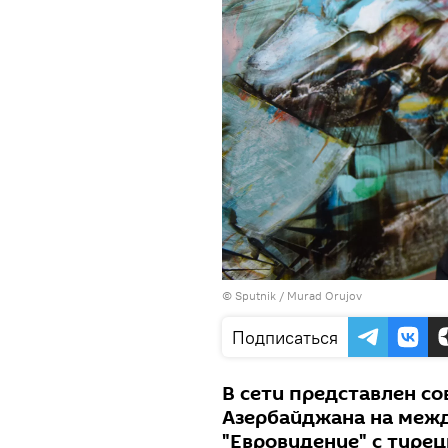
© Sputnik / Murad Orujov
Подписаться
В сети представлен с
Азербайджана на меж
"Евровидение" с туре