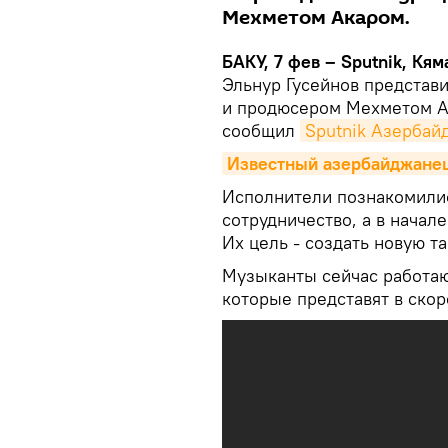
Мехметом Акаром.
БАКУ, 7 фев – Sputnik, Кям
Эльнур Гусейнов представ
и продюсером Мехметом Ак
сообщил
Sputnik Азербай
Известный азербайджанец
Исполнители познакомились
сотрудничество, а в начал
Их цель - создать новую т
Музыканты сейчас работаю
которые представят в ско