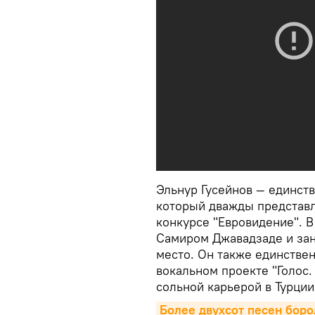
Эльнур Гусейнов — единст
который дважды представ
конкурсе "Евровидение". В
Самиром Джавадзаде и заня
место. Он также единстве
вокальном проекте "Голос.
сольной карьерой в Турции
Более двухсот песен боро