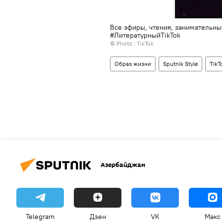
Все эфиры, чтения, занимательны
#ЛитературныйTikTok
© Photo : TikTok
Образ жизни
Sputnik Style
TikT
Азербайджан
Telegram
Дзен
VK
Макс