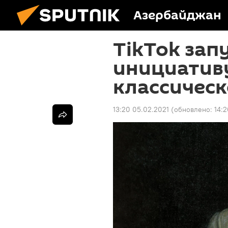
Азербайджан
TikTok зап
инициатив
классическ
13:20 05.02.2021
(обновлено:
14: