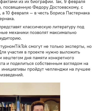
фактами из их биографии. Так, 9 февраля
ю, посвященную Федору Достоевскому, с
 а 10 февраля — в честь Бориса Пастернака
ернака.
представят классическую литературу под
вные механики позволят максимально
аудиторию.
турномTikTok смогут не только эксперты, но
Для участия в проекте нужно выложить
м хештегом дня памяти конкретного
кта и поделиться собственным взглядом на
ах инициативы пройдут челленджи на лучшее
оизведений.