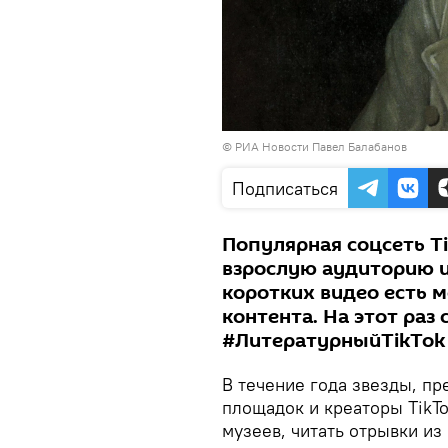
©
РИА Новости
Павел Балабанов
Подписаться
Популярная соцсеть T
взрослую аудиторию и
коротких видео есть м
контента. На этот раз
#ЛитературныйTikTok
В течение года звезды, пр
площадок и креаторы TikTo
музеев, читать отрывки из